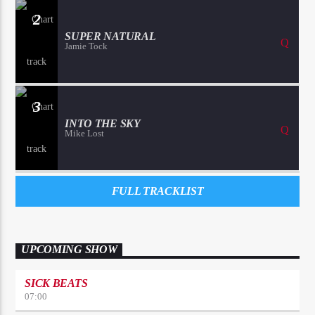
2
SUPER NATURAL
Jamie Tock
3
INTO THE SKY
Mike Lost
FULL TRACKLIST
UPCOMING SHOW
SICK BEATS
07:00