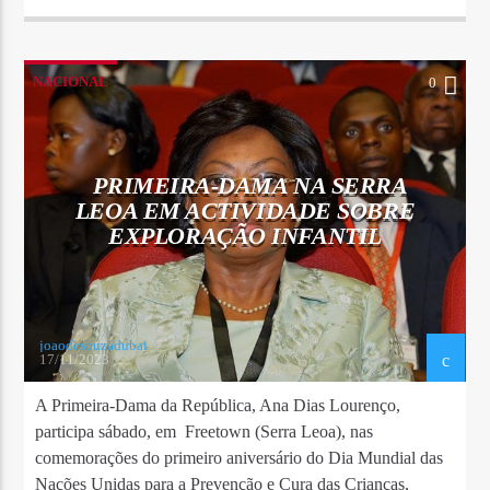
NACIONAL
0
PRIMEIRA-DAMA NA SERRA
LEOA EM ACTIVIDADE SOBRE
EXPLORAÇÃO INFANTIL
joaodesouzadubai
17/11/2023
A Primeira-Dama da República, Ana Dias Lourenço,
participa sábado, em Freetown (Serra Leoa), nas
comemorações do primeiro aniversário do Dia Mundial das
Nações Unidas para a Prevenção e Cura das Crianças,