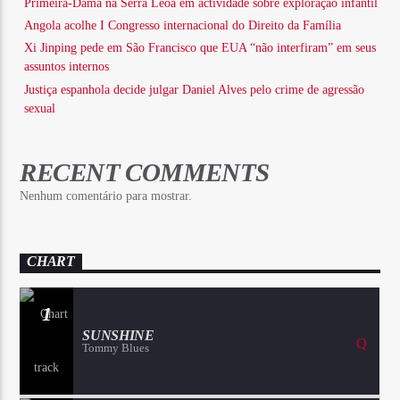
Primeira-Dama na Serra Leoa em actividade sobre exploração infantil
Angola acolhe I Congresso internacional do Direito da Família
Xi Jinping pede em São Francisco que EUA “não interfiram” em seus
assuntos internos
Justiça espanhola decide julgar Daniel Alves pelo crime de agressão
sexual
RECENT COMMENTS
Nenhum comentário para mostrar.
CHART
1
SUNSHINE
Tommy Blues