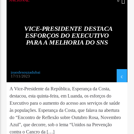
NACIONAL
0
VICE-PRESIDENTE DESTACA
ESFORÇOS DO EXECUTIVO
PARA A MELHORIA DO SNS
joaodesouzadubai
17/11/2023
A Vice-Presidente da República, Esperança da Costa,
destacou, esta quinta-feira, em Luanda, os esforços do
Executivo para o aumento do acesso aos serviços de saúde
às populações. Esperança da Costa, que falava na abertura
do “Encontro de Reflexão sobre Outubro Rosa, Novembro
Azul”, que decorre, sob o lema “Unidos na Prevenção
contra o Cancro da […]