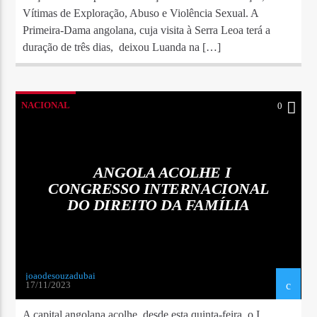
Vítimas de Exploração, Abuso e Violência Sexual. A
Primeira-Dama angolana, cuja visita à Serra Leoa terá a
duração de três dias, deixou Luanda na […]
NACIONAL
0
ANGOLA ACOLHE I
CONGRESSO INTERNACIONAL
DO DIREITO DA FAMÍLIA
joaodesouzadubai
17/11/2023
A capital angolana acolhe, desde esta quinta-feira, o I