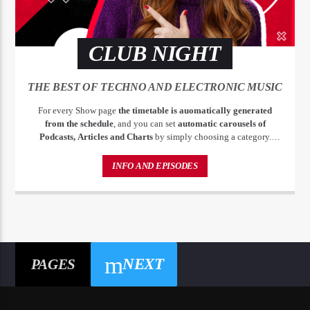
CLUB NIGHT
THE BEST OF TECHNO AND ELECTRONIC MUSIC
For every Show page
the timetable is auomatically generated
from the schedule
, and you can set
automatic carousels of
Podcasts, Articles and Charts
by simply choosing a category.
Curabitur id lacus felis. Sed justo mauris, auctor eget tellus nec,
pellentesque varius mauris. Sed eu congue nulla, et tincidunt justo.
INFO AND EPISODES
Aliquam semper faucibus odio id varius. Suspendisse varius laoreet
sodales.
NEXT
PAGES