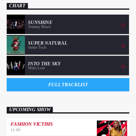
CHART
1
SUNSHINE
Tommy Blues
2
SUPER NATURAL
Jamie Tock
3
INTO THE SKY
Mike Lost
FULL TRACKLIST
UPCOMING SHOW
FASHION VICTIMS
11:00