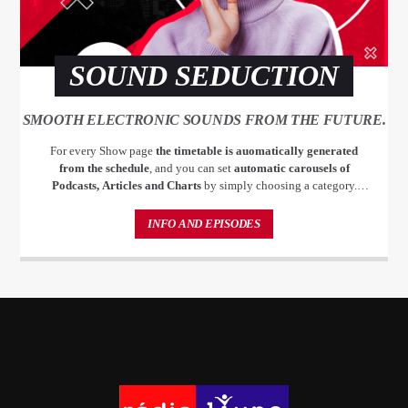
SOUND SEDUCTION
SMOOTH ELECTRONIC SOUNDS FROM THE FUTURE.
For every Show page
the timetable is auomatically generated
from the schedule
, and you can set
automatic carousels of
Podcasts, Articles and Charts
by simply choosing a category.
Curabitur id lacus felis. Sed justo mauris, auctor eget tellus nec,
pellentesque varius mauris. Sed eu congue nulla, et tincidunt justo.
INFO AND EPISODES
Aliquam semper faucibus odio id varius. Suspendisse varius laoreet
sodales.