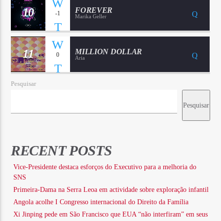
10
FOREVER
-1
Marika Geller
11
MILLION DOLLAR
0
Aria
Pesquisar
Pesquisar
RECENT POSTS
Vice-Presidente destaca esforços do Executivo para a melhoria do
SNS
Primeira-Dama na Serra Leoa em actividade sobre exploração infantil
Angola acolhe I Congresso internacional do Direito da Família
Xi Jinping pede em São Francisco que EUA “não interfiram” em seus