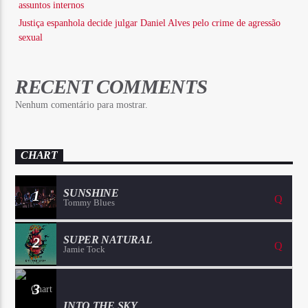
assuntos internos
Justiça espanhola decide julgar Daniel Alves pelo crime de agressão
sexual
RECENT COMMENTS
Nenhum comentário para mostrar.
CHART
1
SUNSHINE
Tommy Blues
2
SUPER NATURAL
Jamie Tock
3
INTO THE SKY