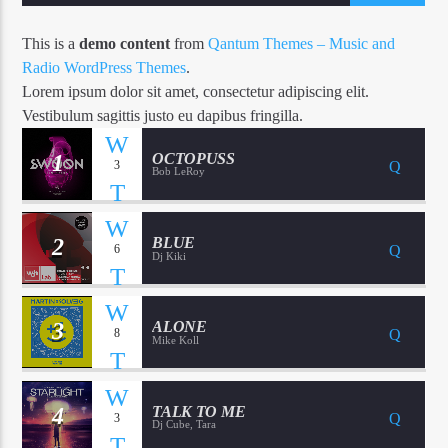
This is a
demo content
from
Qantum Themes – Music and
Radio WordPress Themes
.
Lorem ipsum dolor sit amet, consectetur adipiscing elit.
Vestibulum sagittis justo eu dapibus fringilla.
1
OCTOPUSS
3
Bob LeRoy
2
BLUE
6
Dj Kiki
3
ALONE
8
Mike Koll
4
TALK TO ME
3
Dj Cube, Tara