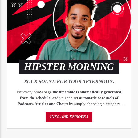
HIPSTER MORNING
ROCK SOUND FOR YOUR AFTERNOON.
For every Show page
the timetable is auomatically generated
from the schedule
, and you can set
automatic carousels of
Podcasts, Articles and Charts
by simply choosing a category.
Curabitur id lacus felis. Sed justo mauris, auctor eget tellus nec,
pellentesque varius mauris. Sed eu congue nulla, et tincidunt justo.
INFO AND EPISODES
Aliquam semper faucibus odio id varius. Suspendisse varius laoreet
sodales.