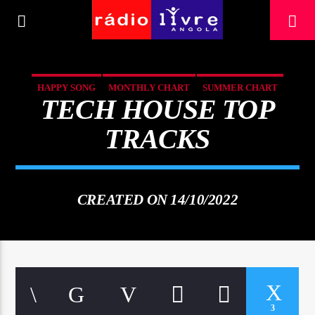
[There are no radio stations in the database]
HAPPY SONG
MONTHLY CHART
SUMMER CHART
TECH HOUSE TOP
TECH HOUSE
TRACKS
CREATED ON 14/10/2022
3