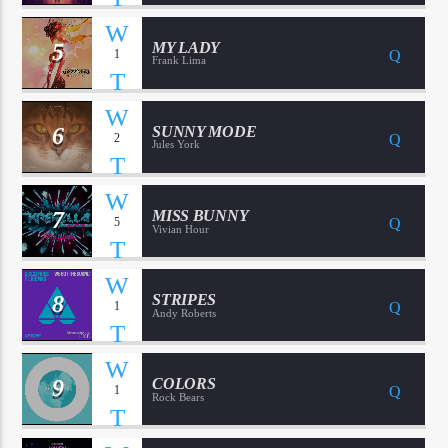
5
MY LADY
1
Frank Lima
6
SUNNY MODE
2
Jules York
7
MISS BUNNY
5
Vivian Hour
8
STRIPES
1
Andy Roberts
9
COLORS
1
Rock Bears