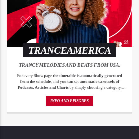
TRANCEAMERICA
TRANCY MELODIES AND BEATS FROM USA.
For every Show page
the timetable is auomatically generated
from the schedule
, and you can set
automatic carousels of
Podcasts, Articles and Charts
by simply choosing a category.
Curabitur id lacus felis. Sed justo mauris, auctor eget tellus nec,
pellentesque varius mauris. Sed eu congue nulla, et tincidunt justo.
INFO AND EPISODES
Aliquam semper faucibus odio id varius. Suspendisse varius laoreet
sodales.