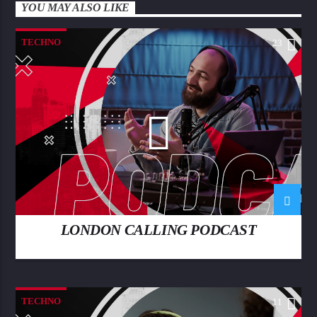
YOU MAY ALSO LIKE
TECHNO
23
LONDON CALLING PODCAST
TECHNO
11