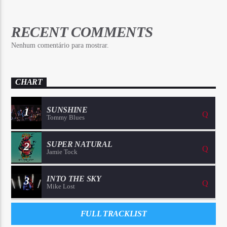
RECENT COMMENTS
Nenhum comentário para mostrar.
CHART
1
SUNSHINE
Tommy Blues
2
SUPER NATURAL
Jamie Tock
3
INTO THE SKY
Mike Lost
FULL TRACKLIST