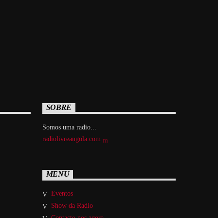
SOBRE
Somos uma radio...
radiolivreangola.com
MENU
Eventos
Show da Radio
Contacte-nos agora