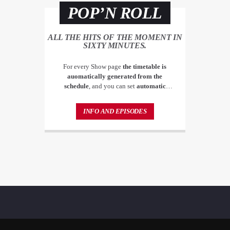
POP’N ROLL
ALL THE HITS OF THE MOMENT IN
SIXTY MINUTES.
For every Show page
the timetable is
auomatically generated from the
schedule
, and you can set
automatic
carousels of Podcasts, Articles and Charts
by simply choosing a category. Curabitur
INFO AND EPISODES
id lacus felis. Sed justo mauris, auctor eget
tellus nec, pellentesque varius mauris. Sed
eu congue nulla, et tincidunt justo.
Aliquam semper faucibus odio id varius.
Suspendisse varius laoreet sodales.