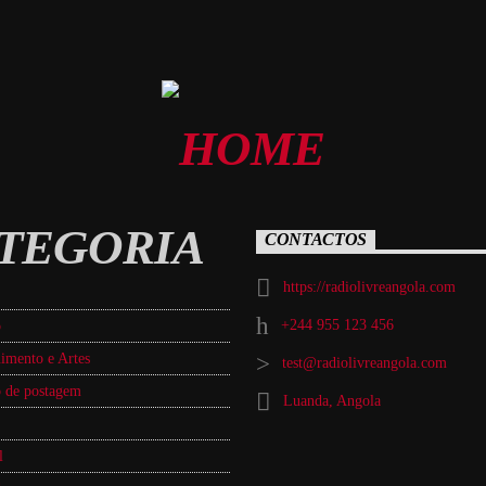
TEGORIA
CONTACTOS
https://radiolivreangola.com
+244 955 123 456
o
imento e Artes
test@radiolivreangola.com
 de postagem
Luanda, Angola
l