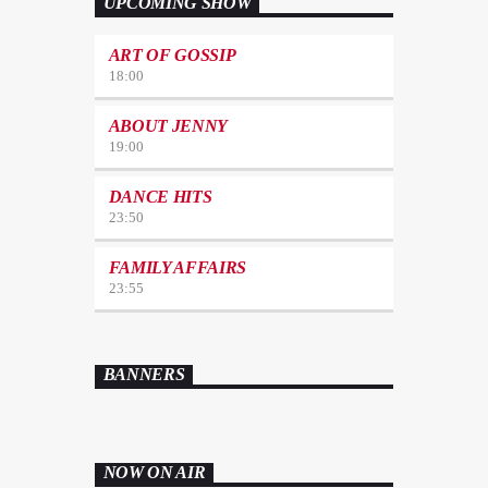
UPCOMING SHOW
ART OF GOSSIP
18:00
ABOUT JENNY
19:00
DANCE HITS
23:50
FAMILY AFFAIRS
23:55
BANNERS
NOW ON AIR