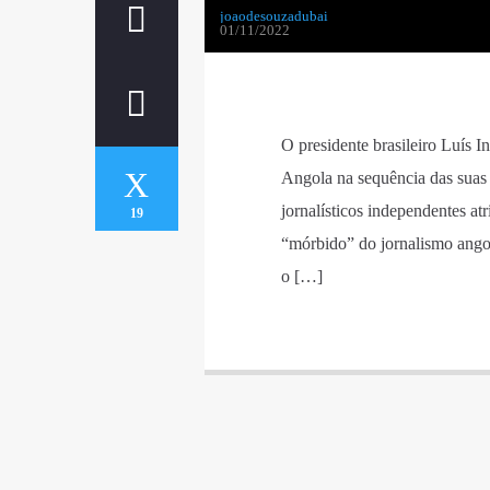
joaodesouzadubai
01/11/2022
O presidente brasileiro Luís I
Angola na sequência das suas d
jornalísticos independentes a
19
“mórbido” do jornalismo ango
o […]