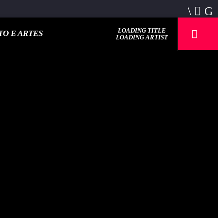
LOADING TITLE
O E ARTES
LOADING ARTIST