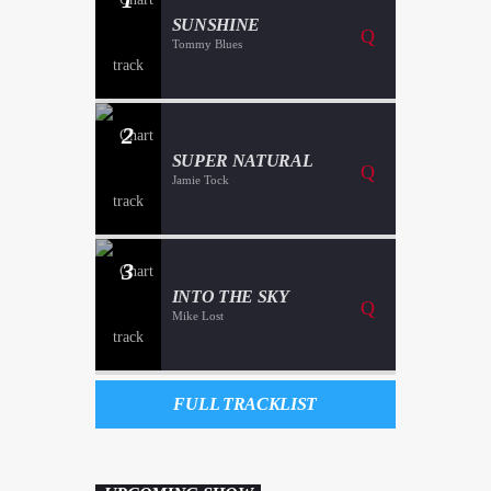
SUNSHINE
Tommy Blues
2
SUPER NATURAL
Jamie Tock
3
INTO THE SKY
Mike Lost
FULL TRACKLIST