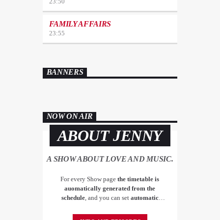
23:50
FAMILY AFFAIRS
23:55
BANNERS
NOW ON AIR
ABOUT JENNY
A SHOW ABOUT LOVE AND MUSIC.
For every Show page
the timetable is
auomatically generated from the
schedule
, and you can set
automatic
carousels of Podcasts, Articles and Charts
by simply choosing a category. Curabitur