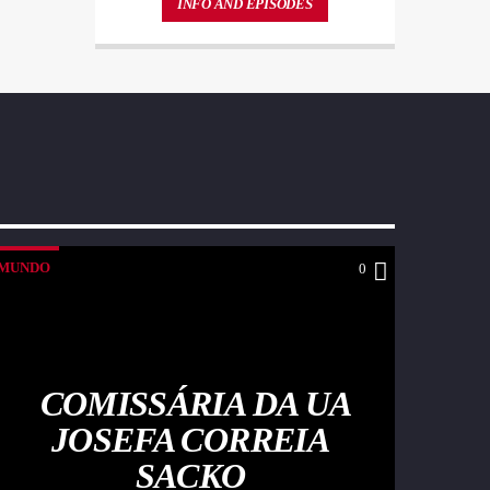
INFO AND EPISODES
id lacus felis. Sed justo mauris, auctor eget
tellus nec, pellentesque varius mauris. Sed
eu congue nulla, et tincidunt justo.
Aliquam semper faucibus odio id varius.
Suspendisse varius laoreet sodales.
MUNDO
0
COMISSÁRIA DA UA
JOSEFA CORREIA
SACKO