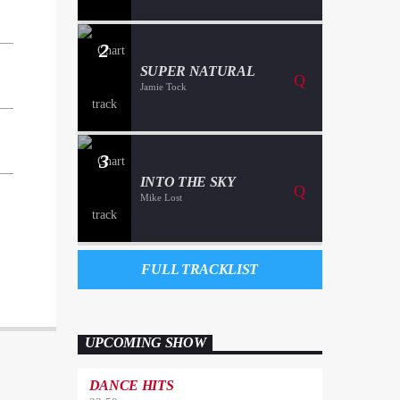
2
SUPER NATURAL
Jamie Tock
3
INTO THE SKY
Mike Lost
FULL TRACKLIST
UPCOMING SHOW
DANCE HITS