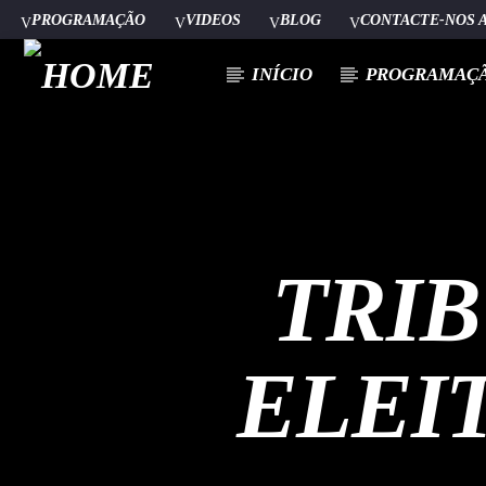
PROGRAMAÇÃO
VIDEOS
BLOG
CONTACTE-NOS 
INÍCIO
PROGRAMAÇ
[There are no radio stations in the database]
TRI
ELEI