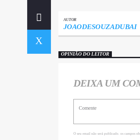
AUTOR
JOAODESOUZADUBAI
OPINIÃO DO LEITOR
DEIXA UM CO
O seu email não será publicado. os campos ob