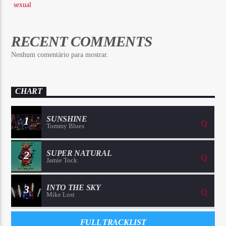
sexual
RECENT COMMENTS
Nenhum comentário para mostrar.
CHART
1
SUNSHINE
Tommy Blues
2
SUPER NATURAL
Jamie Tock
3
INTO THE SKY
Mike Lost
FULL TRACKLIST