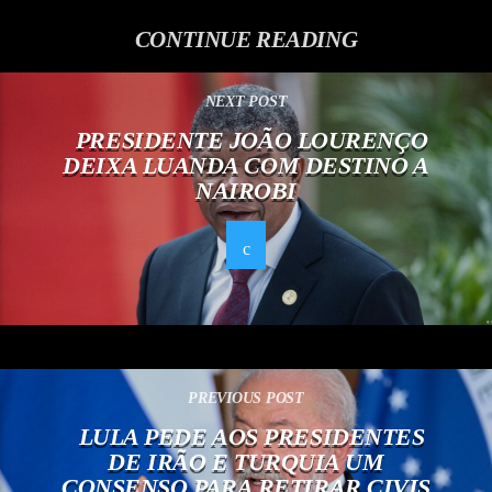
CONTINUE READING
NEXT POST
PRESIDENTE JOÃO LOURENÇO
DEIXA LUANDA COM DESTINO A
NAIROBI
PREVIOUS POST
LULA PEDE AOS PRESIDENTES
DE IRÃO E TURQUIA UM
CONSENSO PARA RETIRAR CIVIS