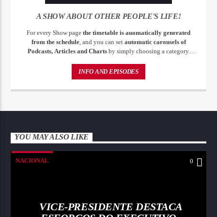
A SHOW ABOUT OTHER PEOPLE'S LIFE!
For every Show page
the timetable is auomatically generated
from the schedule
, and you can set
automatic carousels of
Podcasts, Articles and Charts
by simply choosing a category.
Curabitur id lacus felis. Sed justo mauris, auctor eget tellus nec,
pellentesque varius mauris. Sed eu congue nulla, et tincidunt justo.
INFO AND EPISODES
Aliquam semper faucibus odio id varius. Suspendisse varius laoreet
sodales.
YOU MAY ALSO LIKE
NACIONAL
0
VICE-PRESIDENTE DESTACA