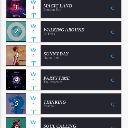
1
MAGIC LAND
1
Brandon Boy
2
WALKING AROUND
0
Dj Treak
3
SUNNY DAY
9
Philipe Rox
4
PARTY TIME
6
The Dreamers
5
THINKING
6
Brianna
6
SOUL CALLING
2