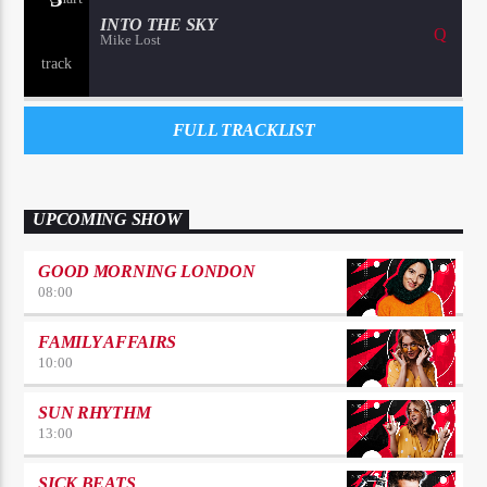
INTO THE SKY
Mike Lost
FULL TRACKLIST
UPCOMING SHOW
GOOD MORNING LONDON
08:00
FAMILY AFFAIRS
10:00
SUN RHYTHM
13:00
SICK BEATS