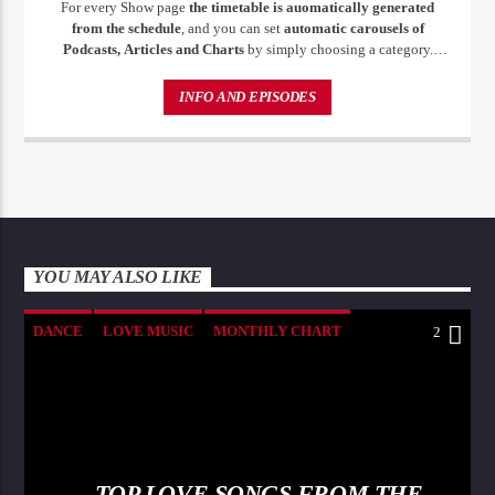
For every Show page
the timetable is auomatically generated
from the schedule
, and you can set
automatic carousels of
Podcasts, Articles and Charts
by simply choosing a category.
Curabitur id lacus felis. Sed justo mauris, auctor eget tellus nec,
pellentesque varius mauris. Sed eu congue nulla, et tincidunt justo.
INFO AND EPISODES
Aliquam semper faucibus odio id varius. Suspendisse varius laoreet
sodales.
YOU MAY ALSO LIKE
DANCE
LOVE MUSIC
MONTHLY CHART
2
SPRING CHART
TOP LOVE SONGS FROM THE