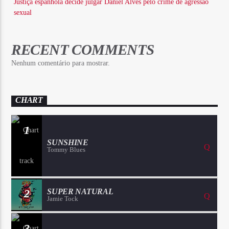
Justiça espanhola decide julgar Daniel Alves pelo crime de agressão
sexual
RECENT COMMENTS
Nenhum comentário para mostrar.
CHART
1
SUNSHINE
Tommy Blues
2
SUPER NATURAL
Jamie Tock
3