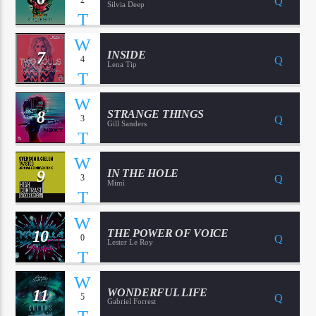
Silvia Deep
7
INSIDE
4
Lena Tip
8
STRANGE THINGS
3
Gill Sanders
9
IN THE HOLE
3
Mimì
10
THE POWER OF VOICE
0
Lester Le Roy
11
WONDERFUL LIFE
5
Gabriel Forrest