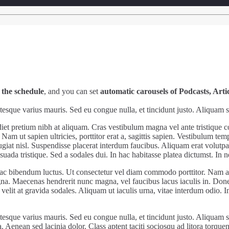
 the schedule
, and you can set
automatic carousels of Podcasts, Arti
lentesque varius mauris. Sed eu congue nulla, et tincidunt justo. Aliquam
diet pretium nibh at aliquam. Cras vestibulum magna vel ante tristique 
Nam ut sapien ultricies, porttitor erat a, sagittis sapien. Vestibulum tem
eugiat nisl. Suspendisse placerat interdum faucibus. Aliquam erat volutp
suada tristique. Sed a sodales dui. In hac habitasse platea dictumst. I
st ac bibendum luctus. Ut consectetur vel diam commodo porttitor. Nam
agna. Maecenas hendrerit nunc magna, vel faucibus lacus iaculis in. Do
elit at gravida sodales. Aliquam ut iaculis urna, vitae interdum odio. 
lentesque varius mauris. Sed eu congue nulla, et tincidunt justo. Aliquam
. Aenean sed lacinia dolor. Class aptent taciti sociosqu ad litora torque