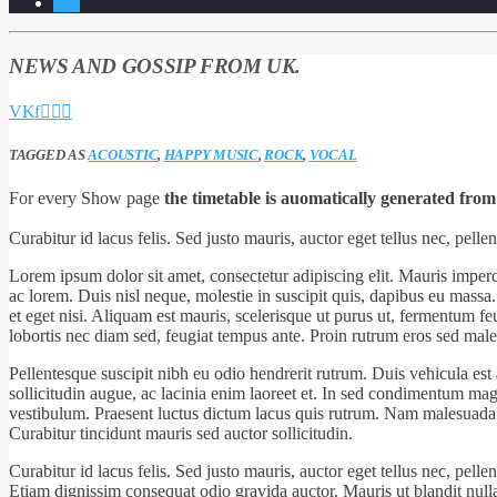
6
NEWS AND GOSSIP FROM UK.
TAGGED AS
ACOUSTIC
,
HAPPY MUSIC
,
ROCK
,
VOCAL
For every Show page
the timetable is auomatically generated from
Curabitur id lacus felis. Sed justo mauris, auctor eget tellus nec, pel
Lorem ipsum dolor sit amet, consectetur adipiscing elit. Mauris imper
ac lorem. Duis nisl neque, molestie in suscipit quis, dapibus eu massa. 
et eget nisi. Aliquam est mauris, scelerisque ut purus ut, fermentum f
lobortis nec diam sed, feugiat tempus ante. Proin rutrum eros sed male
Pellentesque suscipit nibh eu odio hendrerit rutrum. Duis vehicula e
sollicitudin augue, ac lacinia enim laoreet et. In sed condimentum m
vestibulum. Praesent luctus dictum lacus quis rutrum. Nam malesuada v
Curabitur tincidunt mauris sed auctor sollicitudin.
Curabitur id lacus felis. Sed justo mauris, auctor eget tellus nec, pel
Etiam dignissim consequat odio gravida auctor. Mauris ut blandit nulla