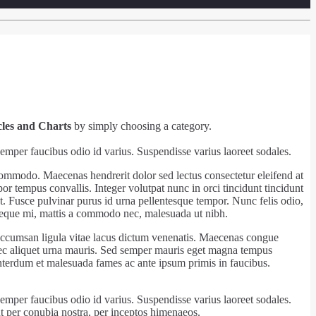
cles and Charts
by simply choosing a category.
 semper faucibus odio id varius. Suspendisse varius laoreet sodales.
commodo. Maecenas hendrerit dolor sed lectus consectetur eleifend at
por tempus convallis. Integer volutpat nunc in orci tincidunt tincidunt
at. Fusce pulvinar purus id urna pellentesque tempor. Nunc felis odio,
n neque mi, mattis a commodo nec, malesuada ut nibh.
 accumsan ligula vitae lacus dictum venenatis. Maecenas congue
nec aliquet urna mauris. Sed semper mauris eget magna tempus
Interdum et malesuada fames ac ante ipsum primis in faucibus.
 semper faucibus odio id varius. Suspendisse varius laoreet sodales.
nt per conubia nostra, per inceptos himenaeos.